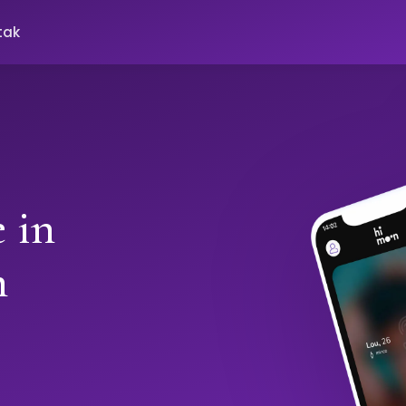
tak
 in
h