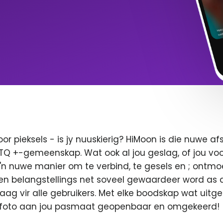
oor pieksels - is jy nuuskierig? HiMoon is die nuwe 
BTQ +-gemeenskap. Wat ook al jou geslag, of jou voor
 'n nuwe manier om te verbind, te gesels en ; ontmo
en belangstellings net soveel gewaardeer word as di
 vaag vir alle gebruikers. Met elke boodskap wat uitge
u foto aan jou pasmaat geopenbaar en omgekeerd!