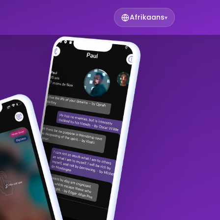
Afrikaans
▾