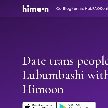
Oor
Blog
Kennis Hub
FAQ
Kon
Date trans people
Lubumbashi wit
Himoon