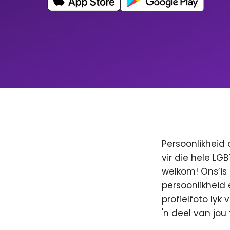
Persoonlikheid 
vir die hele LG
welkom! Ons’is
persoonlikheid 
profielfoto lyk
'n deel van jo