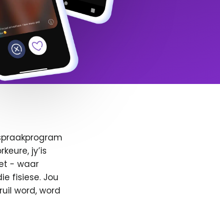
afspraakprogram
keure, jy’is
et - waar
e fisiese. Jou
ruil word, word