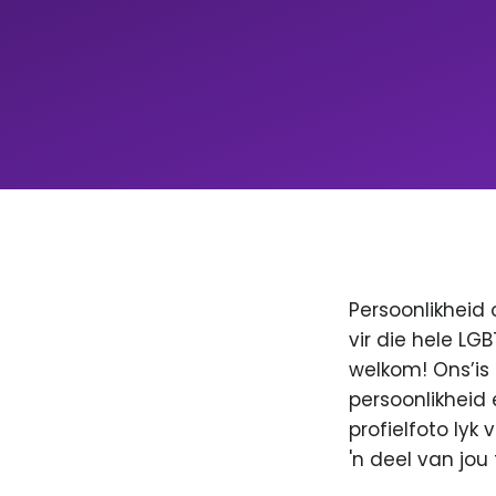
Persoonlikheid 
vir die hele LG
welkom! Ons’is
persoonlikheid 
profielfoto lyk
'n deel van jo