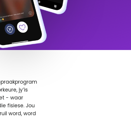
afspraakprogram
keure, jy’is
et - waar
e fisiese. Jou
ruil word, word