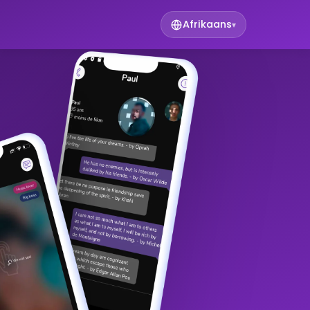
Afrikaans
▾