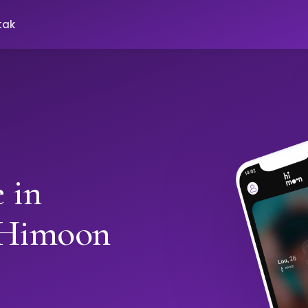
tak
 in
 Himoon