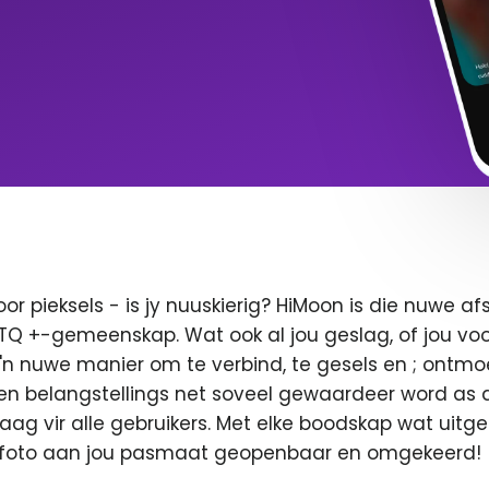
oor pieksels - is jy nuuskierig? HiMoon is die nuwe 
BTQ +-gemeenskap. Wat ook al jou geslag, of jou voor
 'n nuwe manier om te verbind, te gesels en ; ontmo
en belangstellings net soveel gewaardeer word as di
 vaag vir alle gebruikers. Met elke boodskap wat uitge
u foto aan jou pasmaat geopenbaar en omgekeerd!