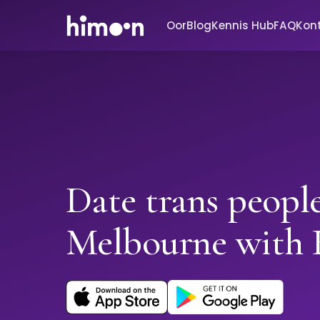
Oor
Blog
Kennis Hub
FAQ
Kon
Date trans people
Melbourne with