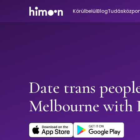
Körülbelül
Blog
Tudásközpo
Date trans people
Melbourne with