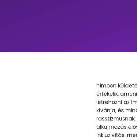
himoon küldeté
értékelik, amen
létrehozni az 
kívánja, és min
rasszizmusnak, 
alkalmazás elős
inkluzivitás, m