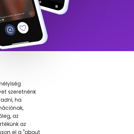
mélyiség
yet szeretnénk
adni, ha
nációnak,
őleg, az
értékünk az
sson el a "about