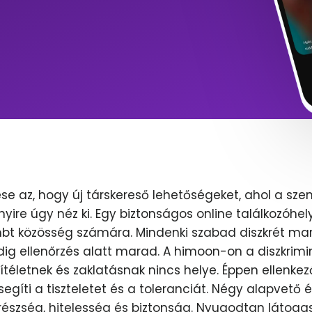
se az, hogy új társkereső lehetőségeket, ahol a sze
nyire úgy néz ki. Egy biztonságos online találkozóhel
lmbt közösség számára. Mindenki szabad diszkrét mar
dig ellenőrzés alatt marad. A himoon-on a diszkrimi
ítéletnek és zaklatásnak nincs helye. Éppen ellenkez
egíti a tiszteletet és a toleranciát. Négy alapvető 
erészség, hitelesség és biztonság. Nyugodtan látoga