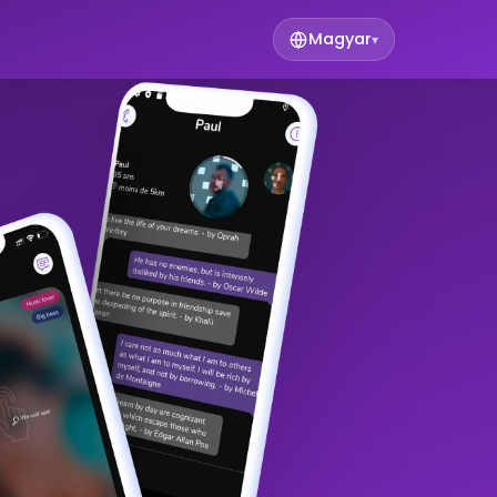
Magyar
▾