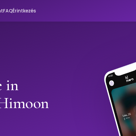
nt
FAQ
Érintkezés
 in
 Himoon