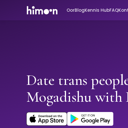
Oor
Blog
Kennis Hub
FAQ
Kon
Date trans people
Mogadishu with