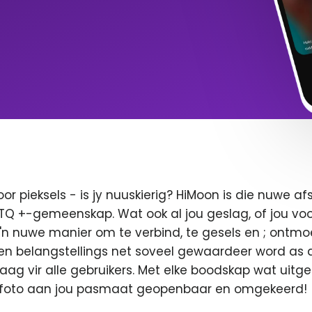
oor pieksels - is jy nuuskierig? HiMoon is die nuwe 
BTQ +-gemeenskap. Wat ook al jou geslag, of jou voor
 'n nuwe manier om te verbind, te gesels en ; ontmo
en belangstellings net soveel gewaardeer word as di
 vaag vir alle gebruikers. Met elke boodskap wat uitge
u foto aan jou pasmaat geopenbaar en omgekeerd!