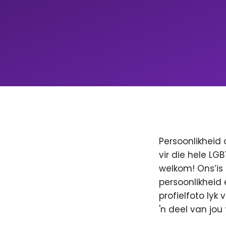
Persoonlikheid 
vir die hele LG
welkom! Ons’is
persoonlikheid 
profielfoto lyk
'n deel van jo