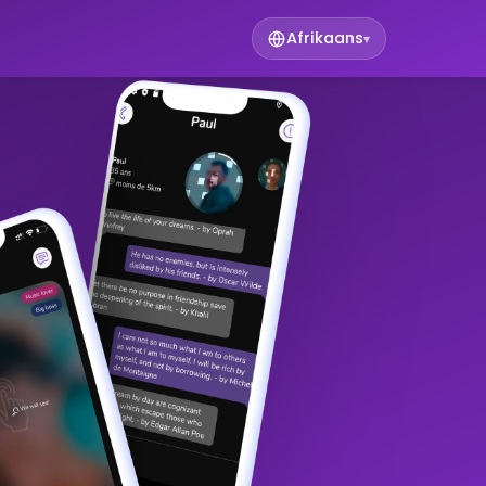
Afrikaans
▾