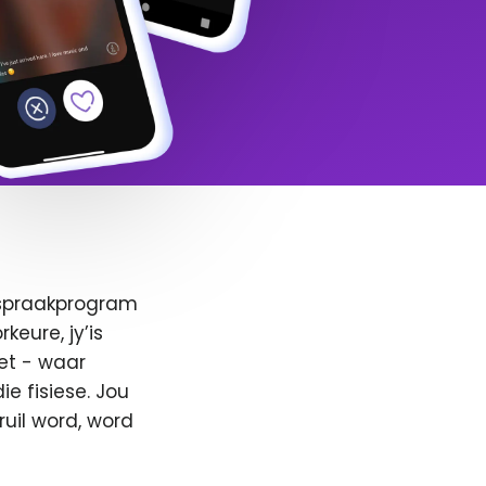
afspraakprogram
keure, jy’is
et - waar
e fisiese. Jou
ruil word, word