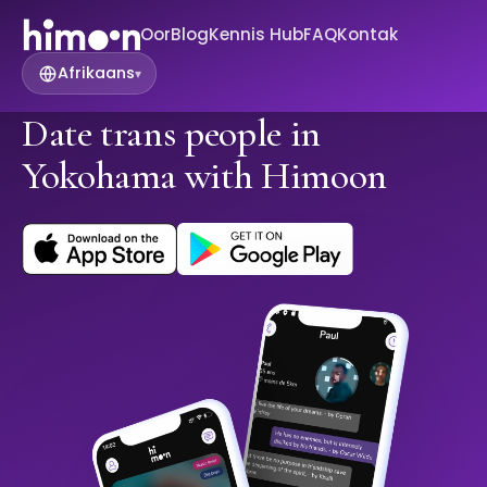
Oor
Blog
Kennis Hub
FAQ
Kontak
Afrikaans
▾
Date trans people in
Yokohama with Himoon