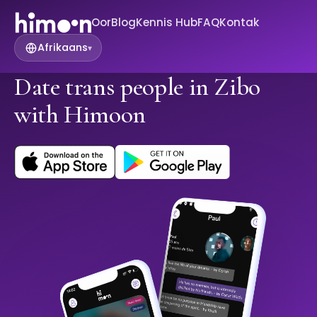
Oor
Blog
Kennis Hub
FAQ
Kontak
Afrikaans
▾
Date trans people in Zibo
with Himoon