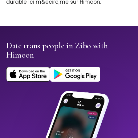
durable ici m&ecirc;me sur Himoon.
Date trans people in Zibo with
Himoon