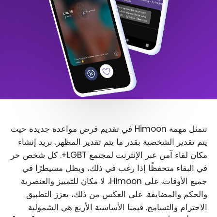
تتمثل مهمة Himoon في تقديم فرص مواعدة جديدة حيث
يتم تقدير الشخصية بقدر ما يتم تقدير المظهر. نريد إنشاء
مكان لقاء آمن عبر الإنترنت لمجتمع LGBT+. كل شخص حر
في البقاء متحفظًا إذا رغب في ذلك، ويظل مسيطرًا في
جميع الأوقات. على Himoon، لا مكان للتمييز والعنصرية
والحكم والمضايقة. على العكس من ذلك، يعزز التطبيق
الاحترام والتسامح. قيمنا الأساسية الأربع هي الشمولية