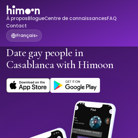
À propos
Blogue
Centre de connaissances
FAQ
Contact
Français
▾
Date gay people in
Casablanca with Himoon