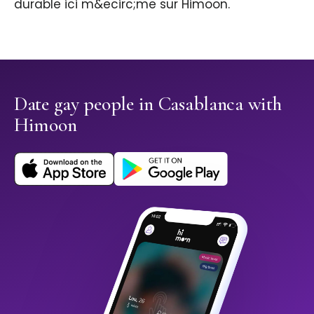
durable ici m&ecirc;me sur Himoon.
Date gay people in Casablanca with
Himoon