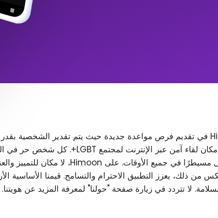
تتمثل مهمة Himoon في تقديم فرص مواعدة جديدة حيث يتم تقدير الشخصية بقدر
المظهر. نريد إنشاء مكان لقاء آمن عبر الإنترنت لمجتمع T
رغب في ذلك، ويظل مسيطرًا في جميع الأوقات. على Himoon
س من ذلك، يعزز التطبيق الاحترام والتسامح. قيمنا الأساسية الأ
لسلامة. لا تتردد في زيارة صفحة "حولنا" لمعرفة المزيد عن هويتنا.