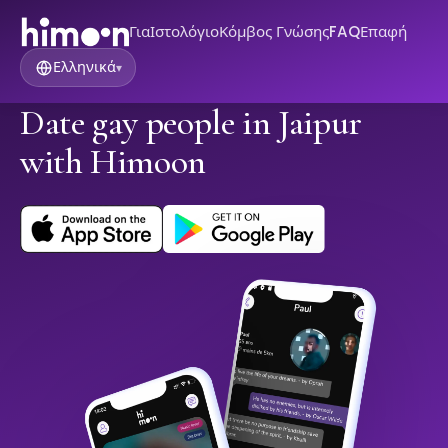
Για
Ιστολόγιο
Κόμβος Γνώσης
FAQ
Επαφή
Ελληνικά
▾
Date gay people in Jaipur
with Himoon