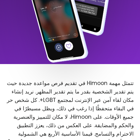
تتمثل مهمة Himoon في تقديم فرص مواعدة جديدة حيث
يتم تقدير الشخصية بقدر ما يتم تقدير المظهر. نريد إنشاء
مكان لقاء آمن عبر الإنترنت لمجتمع LGBT+. كل شخص حر
في البقاء متحفظًا إذا رغب في ذلك، ويظل مسيطرًا في
جميع الأوقات. على Himoon، لا مكان للتمييز والعنصرية
والحكم والمضايقة. على العكس من ذلك، يعزز التطبيق
الاحترام والتسامح. قيمنا الأساسية الأربع هي الشمولية