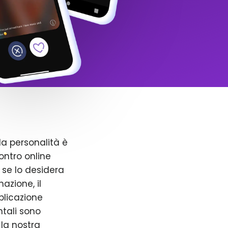
la personalità è
ntro online
 se lo desidera
azione, il
pplicazione
ntali sono
 la nostra