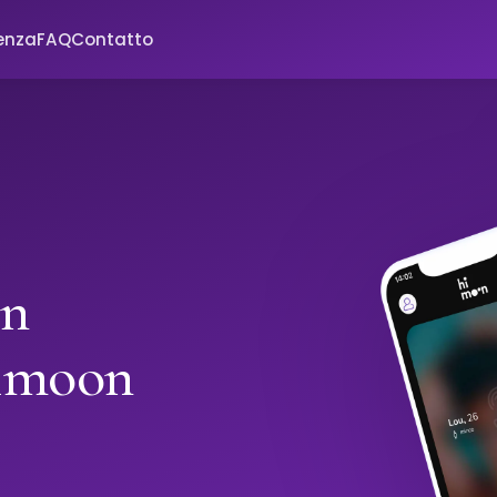
enza
FAQ
Contatto
in
imoon