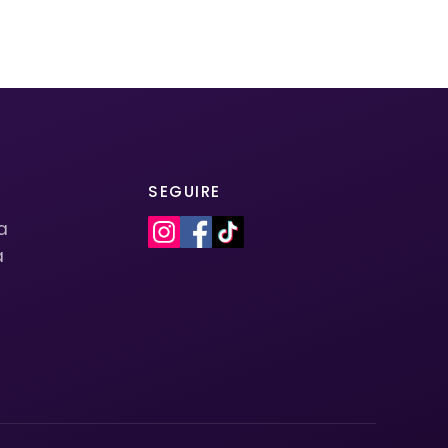
SEGUIRE
la
a