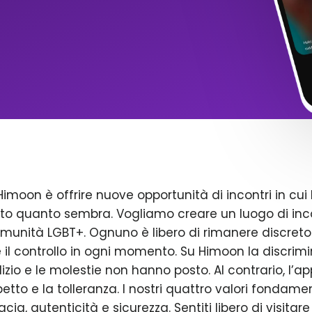
Himoon è offrire nuove opportunità di incontri in cui 
to quanto sembra. Vogliamo creare un luogo di inco
omunità LGBT+. Ognuno è libero di rimanere discreto
il controllo in ogni momento. Su Himoon la discrimin
dizio e le molestie non hanno posto. Al contrario, l’a
petto e la tolleranza. I nostri quattro valori fondame
acia, autenticità e sicurezza. Sentiti libero di visitare