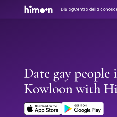
Di
Blog
Centro della conosc
Date gay people 
Kowloon with H