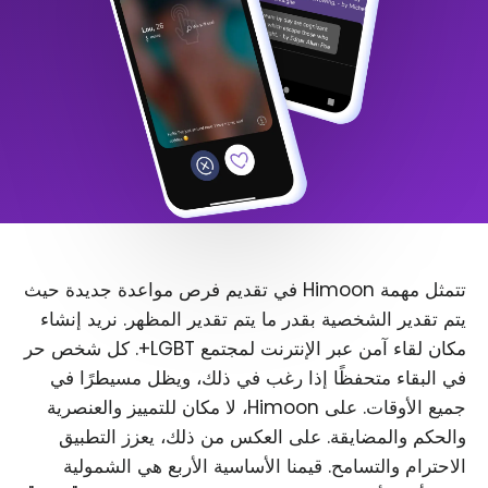
تتمثل مهمة Himoon في تقديم فرص مواعدة جديدة حيث
يتم تقدير الشخصية بقدر ما يتم تقدير المظهر. نريد إنشاء
مكان لقاء آمن عبر الإنترنت لمجتمع LGBT+. كل شخص حر
في البقاء متحفظًا إذا رغب في ذلك، ويظل مسيطرًا في
جميع الأوقات. على Himoon، لا مكان للتمييز والعنصرية
والحكم والمضايقة. على العكس من ذلك، يعزز التطبيق
الاحترام والتسامح. قيمنا الأساسية الأربع هي الشمولية