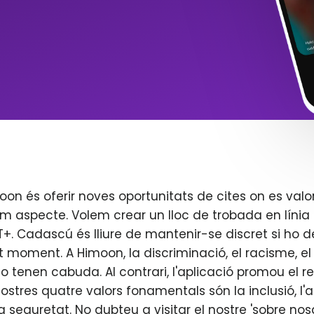
oon és oferir noves oportunitats de cites on es valo
m aspecte. Volem crear un lloc de trobada en línia 
. Cadascú és lliure de mantenir-se discret si ho d
t moment. A Himoon, la discriminació, el racisme, el j
o tenen cabuda. Al contrari, l'aplicació promou el re
 nostres quatre valors fonamentals són la inclusió, l'
 la seguretat. No dubteu a visitar el nostre 'sobre nos