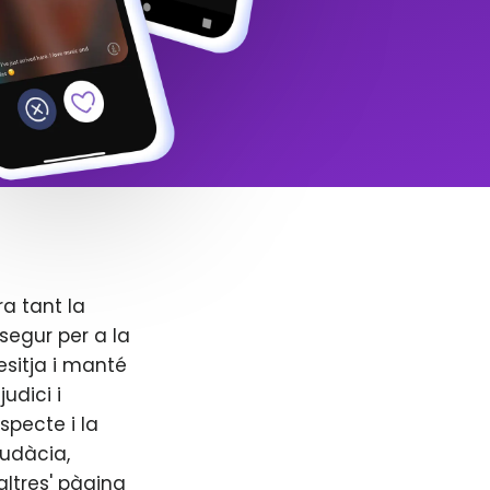
ra tant la
segur per a la
esitja i manté
udici i
specte i la
audàcia,
altres' pàgina