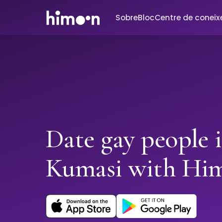
Sobre
Bloc
Centre de conei
Date gay people 
Kumasi with Hi