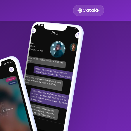
Català
▾