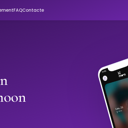
xement
FAQ
Contacte
in
moon