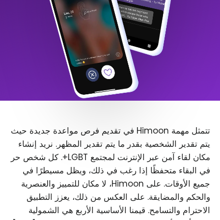
تتمثل مهمة Himoon في تقديم فرص مواعدة جديدة حيث
يتم تقدير الشخصية بقدر ما يتم تقدير المظهر. نريد إنشاء
مكان لقاء آمن عبر الإنترنت لمجتمع LGBT+. كل شخص حر
في البقاء متحفظًا إذا رغب في ذلك، ويظل مسيطرًا في
جميع الأوقات. على Himoon، لا مكان للتمييز والعنصرية
والحكم والمضايقة. على العكس من ذلك، يعزز التطبيق
الاحترام والتسامح. قيمنا الأساسية الأربع هي الشمولية