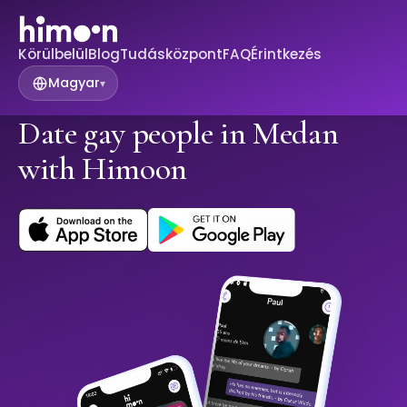
Körülbelül
Blog
Tudásközpont
FAQ
Érintkezés
Magyar
▾
Date gay people in Medan
with Himoon