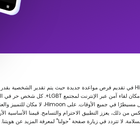
تتمثل مهمة Himoon في تقديم فرص مواعدة جديدة حيث يتم تقدير الشخصية بقدر
المظهر. نريد إنشاء مكان لقاء آمن عبر الإنترنت لمجتمع T
رغب في ذلك، ويظل مسيطرًا في جميع الأوقات. على Himoon
س من ذلك، يعزز التطبيق الاحترام والتسامح. قيمنا الأساسية الأ
لسلامة. لا تتردد في زيارة صفحة "حولنا" لمعرفة المزيد عن هويتنا.