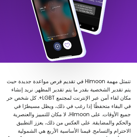
تتمثل مهمة Himoon في تقديم فرص مواعدة جديدة حيث
يتم تقدير الشخصية بقدر ما يتم تقدير المظهر. نريد إنشاء
مكان لقاء آمن عبر الإنترنت لمجتمع LGBT+. كل شخص حر
في البقاء متحفظًا إذا رغب في ذلك، ويظل مسيطرًا في
جميع الأوقات. على Himoon، لا مكان للتمييز والعنصرية
والحكم والمضايقة. على العكس من ذلك، يعزز التطبيق
الاحترام والتسامح. قيمنا الأساسية الأربع هي الشمولية