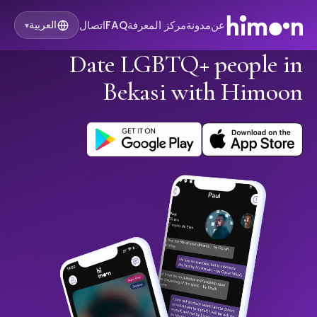
عن
مدونة
مركز المعرفة
FAQ
اتصال
العربية
▾
Date LGBTQ+ people in
Bekasi with Himoon