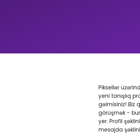
Piksellər üzəri
yeni tanışlıq pr
gəlmisiniz! Biz
görüşmək - bura
yer. Profil şəkl
mesajda şəklini