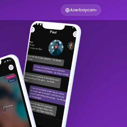
Azərbaycan
▾