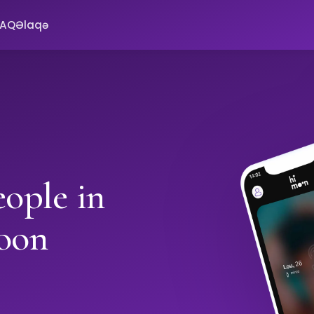
FAQ
Əlaqə
ople in
oon