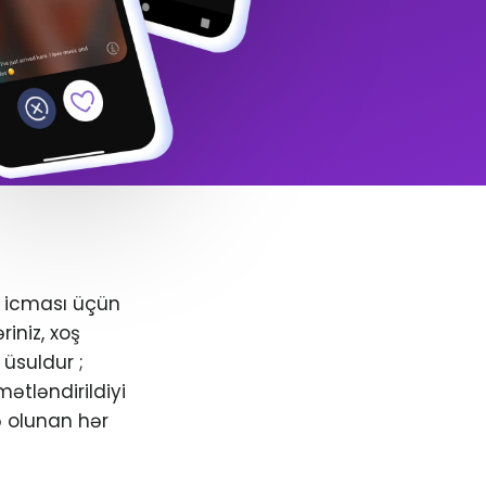
+ icması üçün
iniz, xoş
üsuldur ;
ətləndirildiyi
ə olunan hər