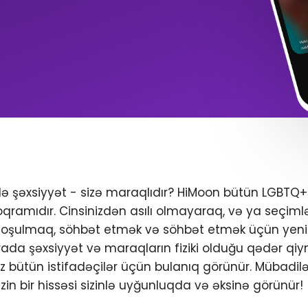
ndə şəxsiyyət - sizə maraqlıdır? HiMoon bütün LGBTQ
oqramıdır. Cinsinizdən asılı olmayaraq, və ya seçimlər
 qoşulmaq, söhbət etmək və söhbət etmək üçün yeni 
da şəxsiyyət və maraqların fiziki olduğu qədər qiym
iniz bütün istifadəçilər üçün bulanıq görünür. Mübadil
zin bir hissəsi sizinlə uyğunluqda və əksinə görünür!