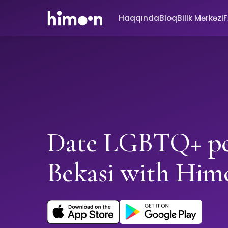
Haqqında
Bloq
Bilik Mərkəzi
Date LGBTQ+ pe
Bekasi with Him