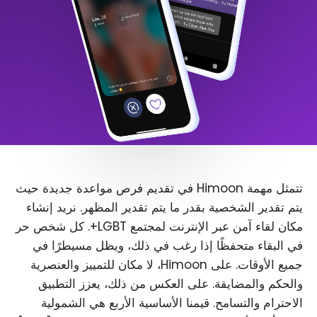
تتمثل مهمة Himoon في تقديم فرص مواعدة جديدة حيث
يتم تقدير الشخصية بقدر ما يتم تقدير المظهر. نريد إنشاء
مكان لقاء آمن عبر الإنترنت لمجتمع LGBT+. كل شخص حر
في البقاء متحفظًا إذا رغب في ذلك، ويظل مسيطرًا في
جميع الأوقات. على Himoon، لا مكان للتمييز والعنصرية
والحكم والمضايقة. على العكس من ذلك، يعزز التطبيق
الاحترام والتسامح. قيمنا الأساسية الأربع هي الشمولية