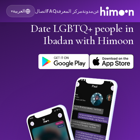
عن
مدونة
مركز المعرفة
FAQ
اتصال
العربية
▾
Date LGBTQ+ people in
Ibadan with Himoon