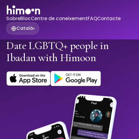
Sobre
Bloc
Centre de coneixement
FAQ
Contacte
Català
▾
Date LGBTQ+ people in
Ibadan with Himoon