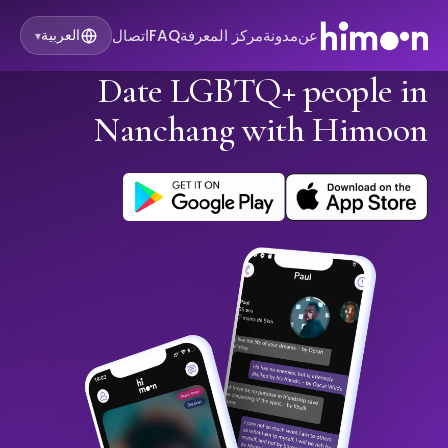
عن
مدونة
مركز المعرفة
FAQ
اتصال
العربية
▾
Date LGBTQ+ people in
Nanchang with Himoon