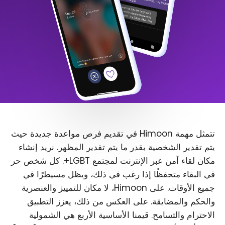
تتمثل مهمة Himoon في تقديم فرص مواعدة جديدة حيث
يتم تقدير الشخصية بقدر ما يتم تقدير المظهر. نريد إنشاء
مكان لقاء آمن عبر الإنترنت لمجتمع LGBT+. كل شخص حر
في البقاء متحفظًا إذا رغب في ذلك، ويظل مسيطرًا في
جميع الأوقات. على Himoon، لا مكان للتمييز والعنصرية
والحكم والمضايقة. على العكس من ذلك، يعزز التطبيق
الاحترام والتسامح. قيمنا الأساسية الأربع هي الشمولية