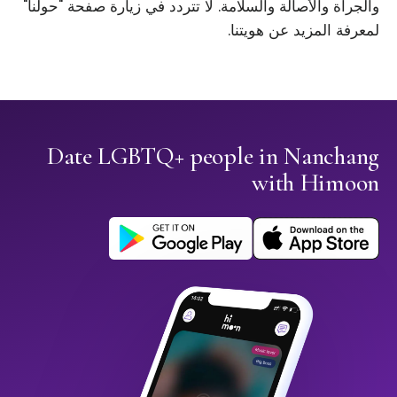
والجرأة والأصالة والسلامة. لا تتردد في زيارة صفحة "حولنا"
لمعرفة المزيد عن هويتنا.
Date LGBTQ+ people in Nanchang
with Himoon