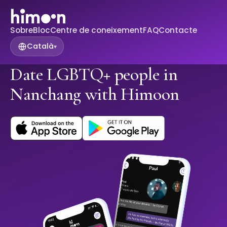
Sobre
Bloc
Centre de coneixement
FAQ
Contacte
Català
▾
Date LGBTQ+ people in
Nanchang with Himoon