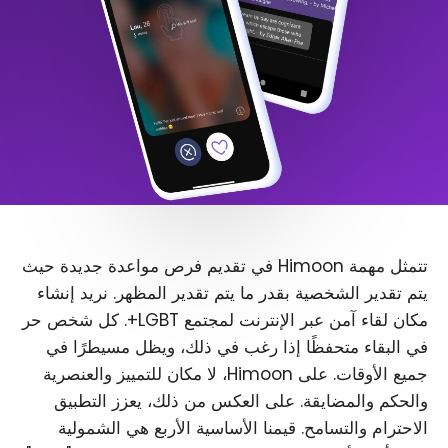
تتمثل مهمة Himoon في تقديم فرص مواعدة جديدة حيث
يتم تقدير الشخصية بقدر ما يتم تقدير المظهر. نريد إنشاء
مكان لقاء آمن عبر الإنترنت لمجتمع LGBT+. كل شخص حر
في البقاء متحفظًا إذا رغب في ذلك، ويظل مسيطرًا في
جميع الأوقات. على Himoon، لا مكان للتمييز والعنصرية
والحكم والمضايقة. على العكس من ذلك، يعزز التطبيق
الاحترام والتسامح. قيمنا الأساسية الأربع هي الشمولية