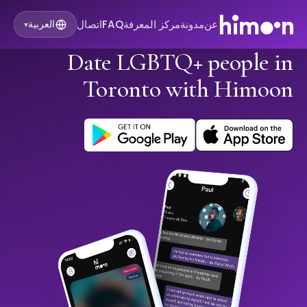
عن
مدونة
مركز المعرفة
FAQ
اتصال
العربية
▾
Date LGBTQ+ people in
Toronto with Himoon