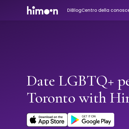
Di
Blog
Centro della conosc
Date LGBTQ+ pe
Toronto with H