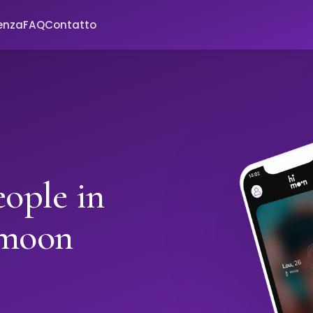
enza
FAQ
Contatto
ople in
imoon