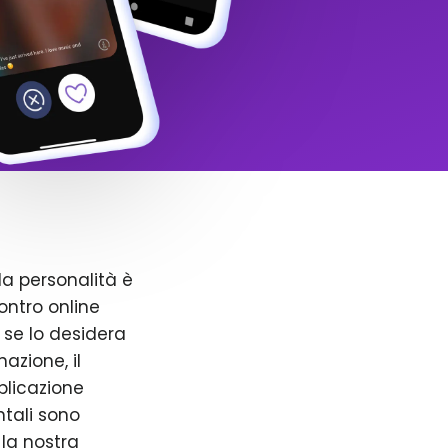
la personalità è
ntro online
 se lo desidera
azione, il
pplicazione
ntali sono
 la nostra