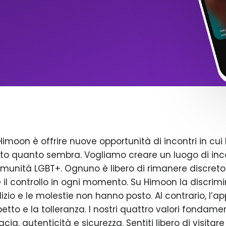
Himoon è offrire nuove opportunità di incontri in cui 
to quanto sembra. Vogliamo creare un luogo di inco
omunità LGBT+. Ognuno è libero di rimanere discreto
il controllo in ogni momento. Su Himoon la discrimin
dizio e le molestie non hanno posto. Al contrario, l’a
petto e la tolleranza. I nostri quattro valori fondame
acia, autenticità e sicurezza. Sentiti libero di visitare