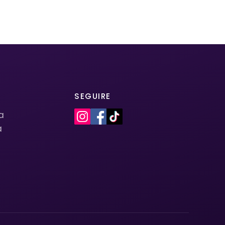
SEGUIRE
la
a