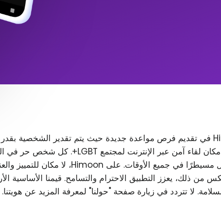
تتمثل مهمة Himoon في تقديم فرص مواعدة جديدة حيث يتم تقدير الشخصية بقدر
المظهر. نريد إنشاء مكان لقاء آمن عبر الإنترنت لمجتمع T
رغب في ذلك، ويظل مسيطرًا في جميع الأوقات. على Himoon
س من ذلك، يعزز التطبيق الاحترام والتسامح. قيمنا الأساسية الأ
لسلامة. لا تتردد في زيارة صفحة "حولنا" لمعرفة المزيد عن هويتنا.