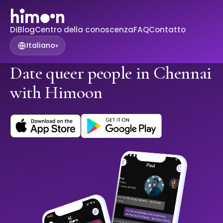
Di
Blog
Centro della conoscenza
FAQ
Contatto
Italiano
▾
Date queer people in Chennai
with Himoon