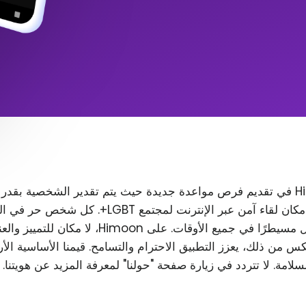
تتمثل مهمة Himoon في تقديم فرص مواعدة جديدة حيث يتم تقدير الشخصية بقدر
المظهر. نريد إنشاء مكان لقاء آمن عبر الإنترنت لمجتمع T
رغب في ذلك، ويظل مسيطرًا في جميع الأوقات. على Himoon
س من ذلك، يعزز التطبيق الاحترام والتسامح. قيمنا الأساسية الأ
لسلامة. لا تتردد في زيارة صفحة "حولنا" لمعرفة المزيد عن هويتنا.