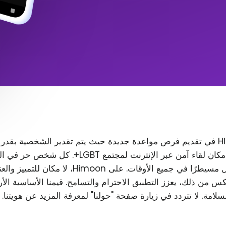
تتمثل مهمة Himoon في تقديم فرص مواعدة جديدة حيث يتم تقدير الشخصية بقدر
المظهر. نريد إنشاء مكان لقاء آمن عبر الإنترنت لمجتمع T
رغب في ذلك، ويظل مسيطرًا في جميع الأوقات. على Himoon
س من ذلك، يعزز التطبيق الاحترام والتسامح. قيمنا الأساسية الأ
لسلامة. لا تتردد في زيارة صفحة "حولنا" لمعرفة المزيد عن هويتنا.