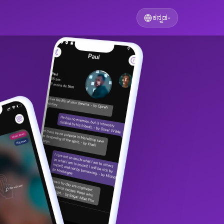
ಕನ್ನಡ
▾