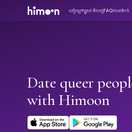
ಬಗ್ಗೆ
ಬ್ಲಾಗ್
ಜ್ಞಾನ ಕೇಂದ್ರ
FAQ
ಸಂಪರ್ಕಿಸಿ
Date queer peopl
with Himoon