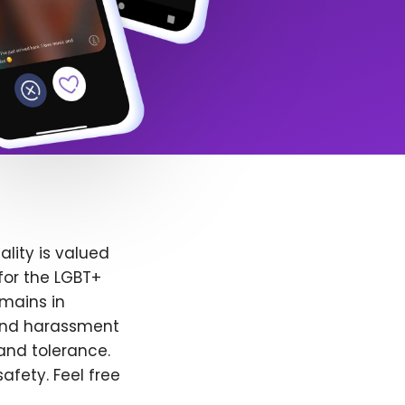
lity is valued
for the LGBT+
emains in
 and harassment
and tolerance.
afety. Feel free