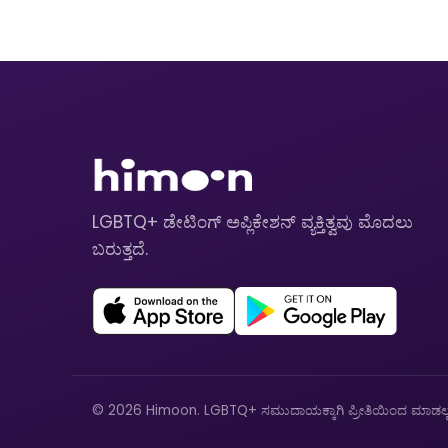
LGBTQ+ ಡೇಟಿಂಗ್ ಅಪ್ಲಿಕೇಶನ್ ವ್ಯಕ್ತಿತ್ವವು ಮೊದಲು
ಬರುತ್ತದೆ.
© 2026 Himoon. LGBTQ+ ಸಮುದಾಯಕ್ಕಾಗಿ ಪ್ರೀತಿಯಿಂದ ಮಾಡಲ್ಪಟ್