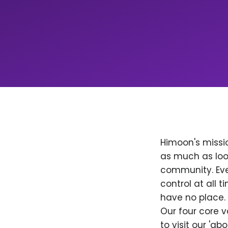
Himoon's missio
as much as loo
community. Ever
control at all
have no place. 
Our four core v
to visit our 'a