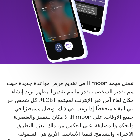
تتمثل مهمة Himoon في تقديم فرص مواعدة جديدة حيث
يتم تقدير الشخصية بقدر ما يتم تقدير المظهر. نريد إنشاء
مكان لقاء آمن عبر الإنترنت لمجتمع LGBT+. كل شخص حر
في البقاء متحفظًا إذا رغب في ذلك، ويظل مسيطرًا في
جميع الأوقات. على Himoon، لا مكان للتمييز والعنصرية
والحكم والمضايقة. على العكس من ذلك، يعزز التطبيق
الاحترام والتسامح. قيمنا الأساسية الأربع هي الشمولية