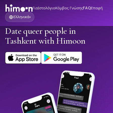
Για
Ιστολόγιο
Κόμβος Γνώσης
FAQ
Επαφή
Ελληνικά
▾
Date queer people in
Tashkent with Himoon