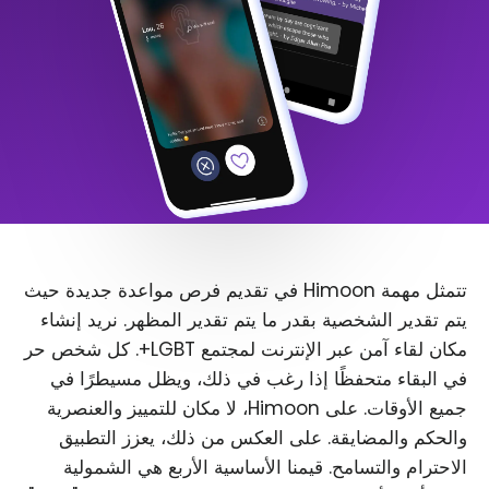
تتمثل مهمة Himoon في تقديم فرص مواعدة جديدة حيث
يتم تقدير الشخصية بقدر ما يتم تقدير المظهر. نريد إنشاء
مكان لقاء آمن عبر الإنترنت لمجتمع LGBT+. كل شخص حر
في البقاء متحفظًا إذا رغب في ذلك، ويظل مسيطرًا في
جميع الأوقات. على Himoon، لا مكان للتمييز والعنصرية
والحكم والمضايقة. على العكس من ذلك، يعزز التطبيق
الاحترام والتسامح. قيمنا الأساسية الأربع هي الشمولية