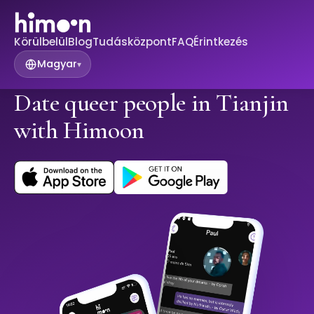
Körülbelül
Blog
Tudásközpont
FAQ
Érintkezés
Magyar
▾
Date queer people in Tianjin
with Himoon