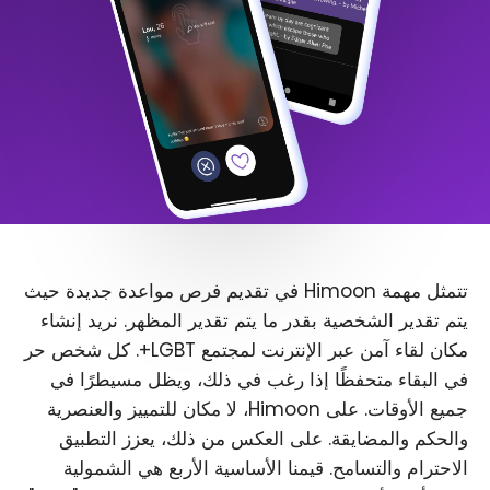
تتمثل مهمة Himoon في تقديم فرص مواعدة جديدة حيث
يتم تقدير الشخصية بقدر ما يتم تقدير المظهر. نريد إنشاء
مكان لقاء آمن عبر الإنترنت لمجتمع LGBT+. كل شخص حر
في البقاء متحفظًا إذا رغب في ذلك، ويظل مسيطرًا في
جميع الأوقات. على Himoon، لا مكان للتمييز والعنصرية
والحكم والمضايقة. على العكس من ذلك، يعزز التطبيق
الاحترام والتسامح. قيمنا الأساسية الأربع هي الشمولية