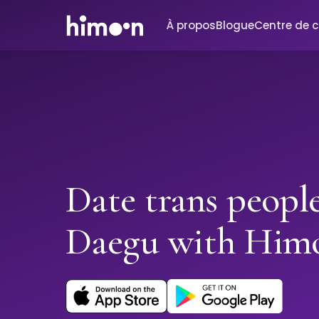
À propos
Blogue
Centre de 
Date trans people
Daegu with Him