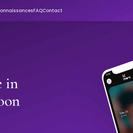
connaissances
FAQ
Contact
 in
oon