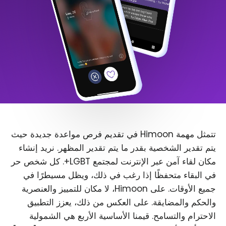
تتمثل مهمة Himoon في تقديم فرص مواعدة جديدة حيث
يتم تقدير الشخصية بقدر ما يتم تقدير المظهر. نريد إنشاء
مكان لقاء آمن عبر الإنترنت لمجتمع LGBT+. كل شخص حر
في البقاء متحفظًا إذا رغب في ذلك، ويظل مسيطرًا في
جميع الأوقات. على Himoon، لا مكان للتمييز والعنصرية
والحكم والمضايقة. على العكس من ذلك، يعزز التطبيق
الاحترام والتسامح. قيمنا الأساسية الأربع هي الشمولية