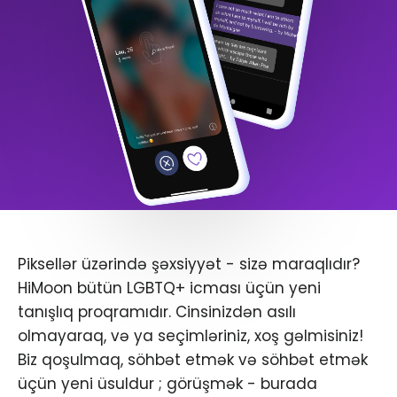
Piksellər üzərində şəxsiyyət - sizə maraqlıdır?
HiMoon bütün LGBTQ+ icması üçün yeni
tanışlıq proqramıdır. Cinsinizdən asılı
olmayaraq, və ya seçimləriniz, xoş gəlmisiniz!
Biz qoşulmaq, söhbət etmək və söhbət etmək
üçün yeni üsuldur ; görüşmək - burada