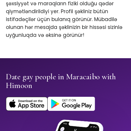
şəxsiyyət və maraqların fiziki olduğu qədər
qiymətləndirildiyi yer. Profil şəkliniz bütün
istifadəçilər üçün bulanıq görünür. Mübadilə
olunan hər mesajda şəklinizin bir hissəsi sizinlə
uyğunluqda və əksinə görünür!
Date gay people in Maracaibo with
Himoon