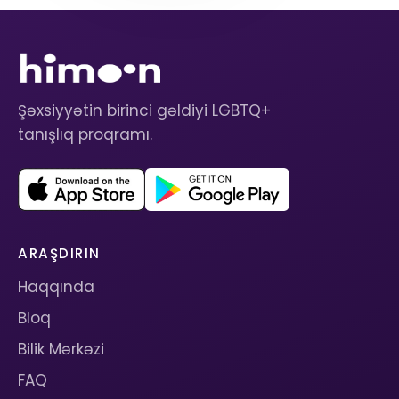
Şəxsiyyətin birinci gəldiyi LGBTQ+
tanışlıq proqramı.
ARAŞDIRIN
Haqqında
Bloq
Bilik Mərkəzi
FAQ