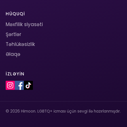
HÜQUQI
Məxfilik siyasəti
Şərtlər
Təhlükəsizlik
Əlaqə
İZLƏYIN
© 2026 Himoon. LGBTQ+ icması üçün sevgi ilə hazırlanmışdır.