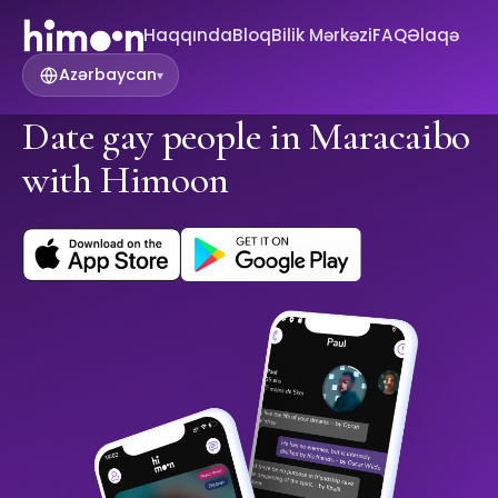
Haqqında
Bloq
Bilik Mərkəzi
FAQ
Əlaqə
Azərbaycan
▾
Date gay people in Maracaibo
with Himoon