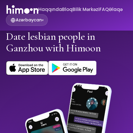
Haqqında
Bloq
Bilik Mərkəzi
FAQ
Əlaqə
Azərbaycan
▾
Date lesbian people in
Ganzhou with Himoon