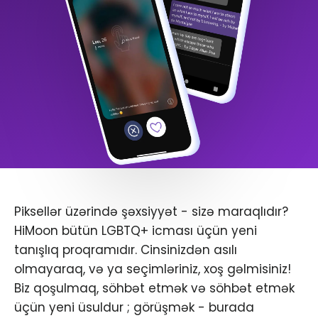
Piksellər üzərində şəxsiyyət - sizə maraqlıdır?
HiMoon bütün LGBTQ+ icması üçün yeni
tanışlıq proqramıdır. Cinsinizdən asılı
olmayaraq, və ya seçimləriniz, xoş gəlmisiniz!
Biz qoşulmaq, söhbət etmək və söhbət etmək
üçün yeni üsuldur ; görüşmək - burada