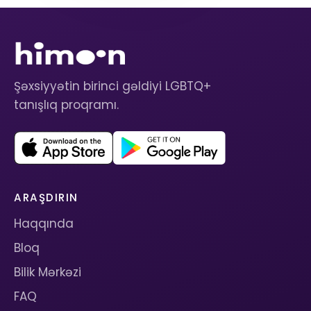
Şəxsiyyətin birinci gəldiyi LGBTQ+
tanışlıq proqramı.
ARAŞDIRIN
Haqqında
Bloq
Bilik Mərkəzi
FAQ