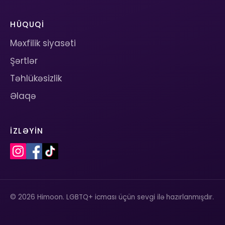
HÜQUQI
Məxfilik siyasəti
Şərtlər
Təhlükəsizlik
Əlaqə
İZLƏYIN
© 2026 Himoon. LGBTQ+ icması üçün sevgi ilə hazırlanmışdır.