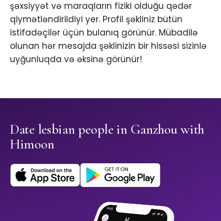
şəxsiyyət və maraqların fiziki olduğu qədər
qiymətləndirildiyi yer. Profil şəkliniz bütün
istifadəçilər üçün bulanıq görünür. Mübadilə
olunan hər mesajda şəklinizin bir hissəsi sizinlə
uyğunluqda və əksinə görünür!
Date lesbian people in Ganzhou with
Himoon