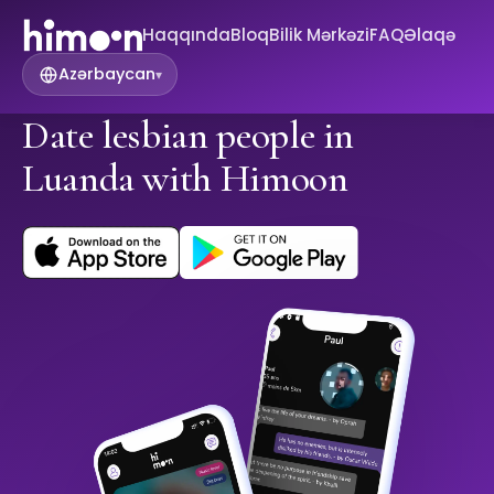
Haqqında
Bloq
Bilik Mərkəzi
FAQ
Əlaqə
Azərbaycan
▾
Date lesbian people in
Luanda with Himoon