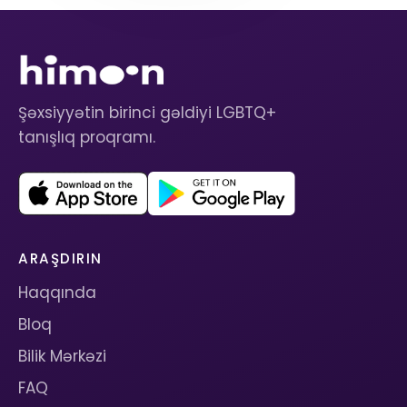
Şəxsiyyətin birinci gəldiyi LGBTQ+
tanışlıq proqramı.
ARAŞDIRIN
Haqqında
Bloq
Bilik Mərkəzi
FAQ