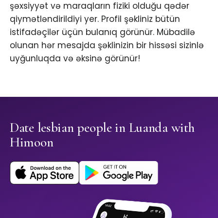
şəxsiyyət və maraqların fiziki olduğu qədər
qiymətləndirildiyi yer. Profil şəkliniz bütün
istifadəçilər üçün bulanıq görünür. Mübadilə
olunan hər mesajda şəklinizin bir hissəsi sizinlə
uyğunluqda və əksinə görünür!
Date lesbian people in Luanda with
Himoon