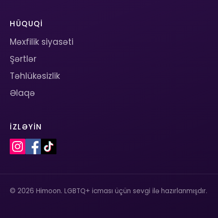
HÜQUQI
Məxfilik siyasəti
Şərtlər
Təhlükəsizlik
Əlaqə
İZLƏYIN
© 2026 Himoon. LGBTQ+ icması üçün sevgi ilə hazırlanmışdır.