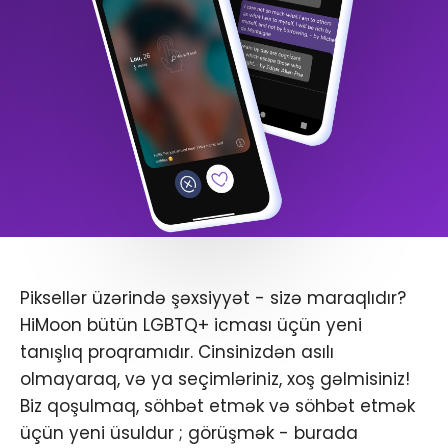
Piksellər üzərində şəxsiyyət - sizə maraqlıdır?
HiMoon bütün LGBTQ+ icması üçün yeni
tanışlıq proqramıdır. Cinsinizdən asılı
olmayaraq, və ya seçimləriniz, xoş gəlmisiniz!
Biz qoşulmaq, söhbət etmək və söhbət etmək
üçün yeni üsuldur ; görüşmək - burada