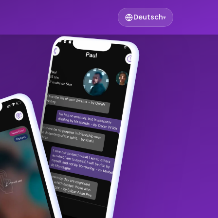
Deutsch
▾