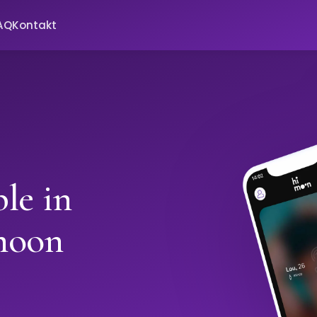
AQ
Kontakt
le in
moon