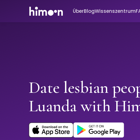
Über
Blog
Wissenszentrum
F
Date lesbian peop
Luanda with Hi