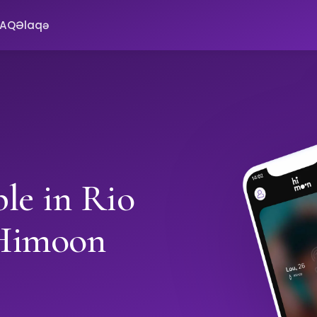
FAQ
Əlaqə
ple in Rio
 Himoon