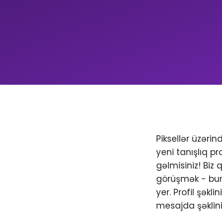
Piksellər üzəri
yeni tanışlıq pr
gəlmisiniz! Biz
görüşmək - bura
yer. Profil şəkl
mesajda şəklini