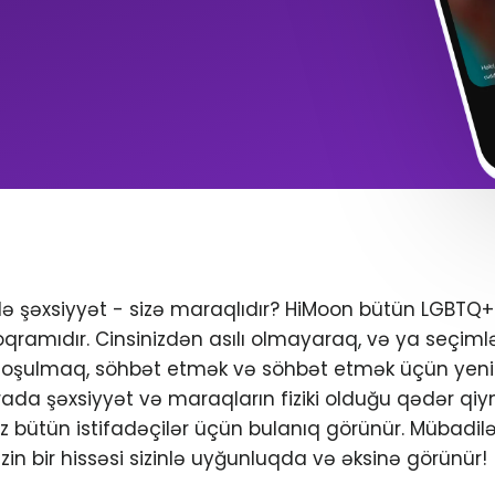
ndə şəxsiyyət - sizə maraqlıdır? HiMoon bütün LGBTQ
oqramıdır. Cinsinizdən asılı olmayaraq, və ya seçimlər
 qoşulmaq, söhbət etmək və söhbət etmək üçün yeni 
da şəxsiyyət və maraqların fiziki olduğu qədər qiym
iniz bütün istifadəçilər üçün bulanıq görünür. Mübadil
zin bir hissəsi sizinlə uyğunluqda və əksinə görünür!