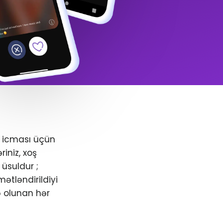
+ icması üçün
iniz, xoş
üsuldur ;
ətləndirildiyi
ə olunan hər