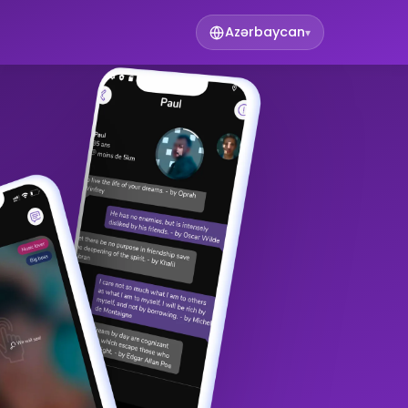
Azərbaycan
▾