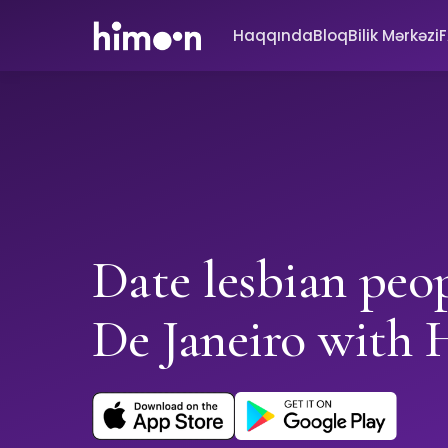
Haqqında
Bloq
Bilik Mərkəzi
Date lesbian peo
De Janeiro with