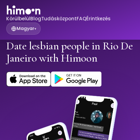
Körülbelül
Blog
Tudásközpont
FAQ
Érintkezés
Magyar
▾
Date lesbian people in Rio De
Janeiro with Himoon