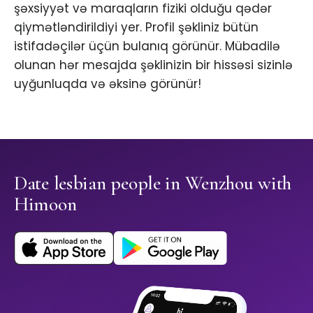
şəxsiyyət və maraqların fiziki olduğu qədər
qiymətləndirildiyi yer. Profil şəkliniz bütün
istifadəçilər üçün bulanıq görünür. Mübadilə
olunan hər mesajda şəklinizin bir hissəsi sizinlə
uyğunluqda və əksinə görünür!
Date lesbian people in Wenzhou with
Himoon