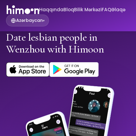
Haqqında
Bloq
Bilik Mərkəzi
FAQ
Əlaqə
Azərbaycan
▾
Date lesbian people in
Wenzhou with Himoon