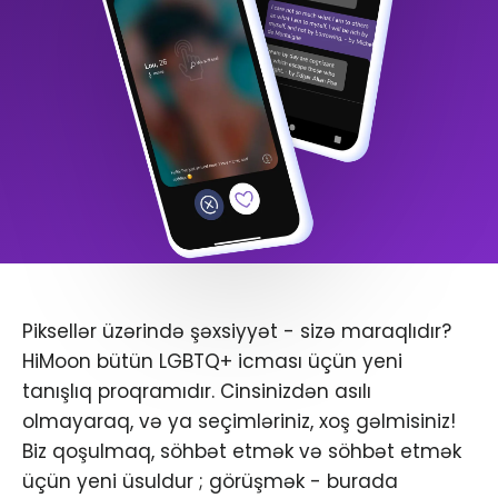
Piksellər üzərində şəxsiyyət - sizə maraqlıdır?
HiMoon bütün LGBTQ+ icması üçün yeni
tanışlıq proqramıdır. Cinsinizdən asılı
olmayaraq, və ya seçimləriniz, xoş gəlmisiniz!
Biz qoşulmaq, söhbət etmək və söhbət etmək
üçün yeni üsuldur ; görüşmək - burada