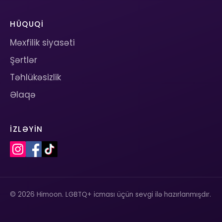
HÜQUQI
Məxfilik siyasəti
Şərtlər
Təhlükəsizlik
Əlaqə
İZLƏYIN
© 2026 Himoon. LGBTQ+ icması üçün sevgi ilə hazırlanmışdır.