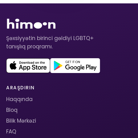
Şəxsiyyətin birinci gəldiyi LGBTQ+
tanışlıq proqramı.
ARAŞDIRIN
Haqqında
Bloq
Bilik Mərkəzi
FAQ