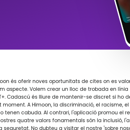
oon és oferir noves oportunitats de cites on es valo
m aspecte. Volem crear un lloc de trobada en línia 
. Cadascú és lliure de mantenir-se discret si ho d
t moment. A Himoon, la discriminació, el racisme, el j
o tenen cabuda. Al contrari, l'aplicació promou el re
 nostres quatre valors fonamentals són la inclusió, l'
 la seguretat. No dubteu a visitar el nostre 'sobre nos