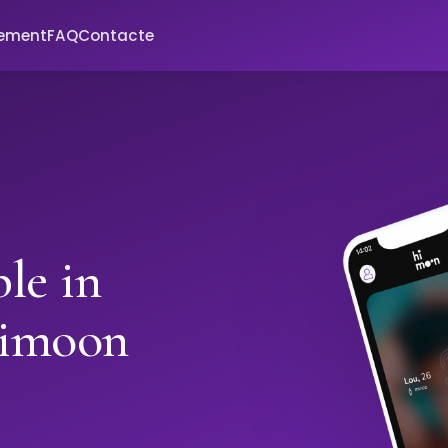
xement
FAQ
Contacte
le in
Himoon