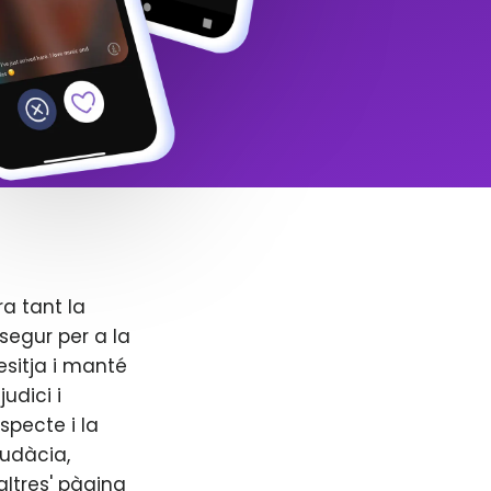
ra tant la
segur per a la
esitja i manté
udici i
specte i la
audàcia,
altres' pàgina