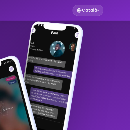
Català
▾