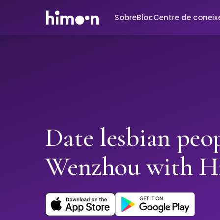
Sobre
Bloc
Centre de conei
Date lesbian peop
Wenzhou with 