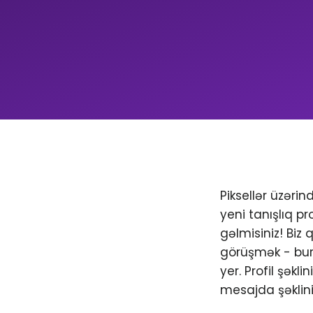
Piksellər üzəri
yeni tanışlıq pr
gəlmisiniz! Biz
görüşmək - bura
yer. Profil şəkl
mesajda şəklini