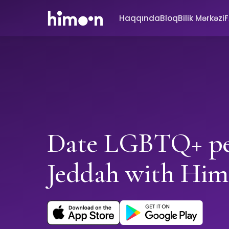
Haqqında
Bloq
Bilik Mərkəzi
Date LGBTQ+ pe
Jeddah with Hi