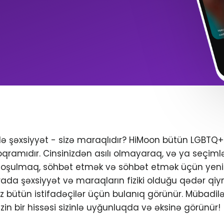
ndə şəxsiyyət - sizə maraqlıdır? HiMoon bütün LGBTQ
oqramıdır. Cinsinizdən asılı olmayaraq, və ya seçimlər
 qoşulmaq, söhbət etmək və söhbət etmək üçün yeni 
da şəxsiyyət və maraqların fiziki olduğu qədər qiym
iniz bütün istifadəçilər üçün bulanıq görünür. Mübadil
zin bir hissəsi sizinlə uyğunluqda və əksinə görünür!