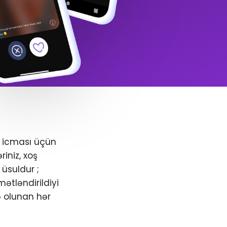
+ icması üçün
iniz, xoş
üsuldur ;
ətləndirildiyi
ə olunan hər