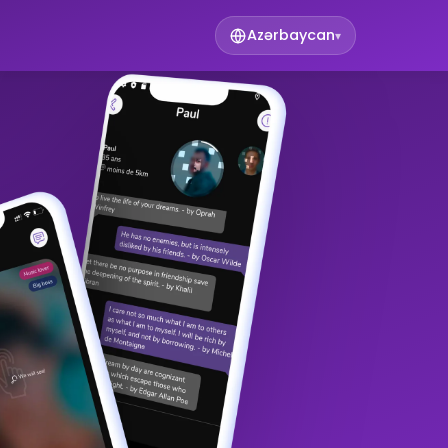
Azərbaycan
▾