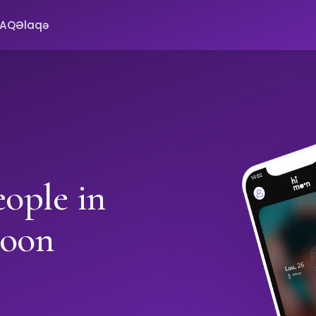
FAQ
Əlaqə
ople in
moon