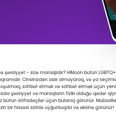
ndə şəxsiyyət - sizə maraqlıdır? HiMoon bütün LGBTQ
oqramıdır. Cinsinizdən asılı olmayaraq, və ya seçimlər
 qoşulmaq, söhbət etmək və söhbət etmək üçün yeni 
da şəxsiyyət və maraqların fiziki olduğu qədər qiym
iniz bütün istifadəçilər üçün bulanıq görünür. Mübadil
zin bir hissəsi sizinlə uyğunluqda və əksinə görünür!