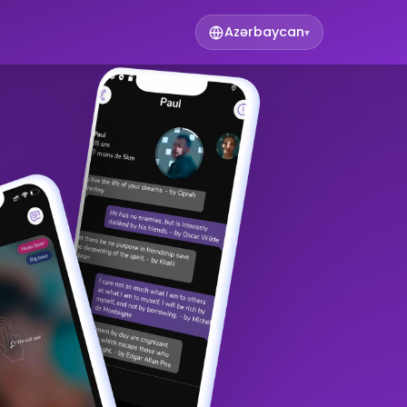
Azərbaycan
▾