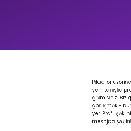
Piksellər üzəri
yeni tanışlıq pr
gəlmisiniz! Biz
görüşmək - bura
yer. Profil şəkl
mesajda şəklini