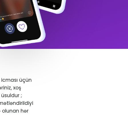
+ icması üçün
iniz, xoş
üsuldur ;
ətləndirildiyi
ə olunan hər