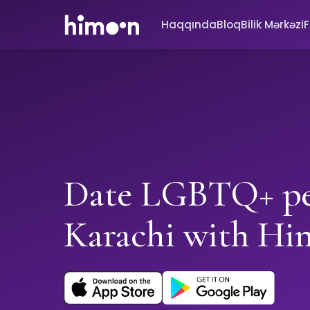
Haqqında
Bloq
Bilik Mərkəzi
Date LGBTQ+ pe
Karachi with H