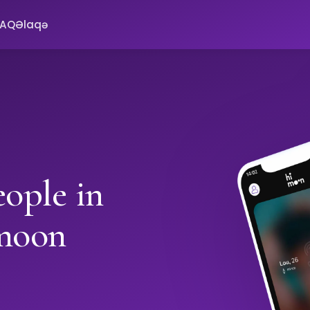
FAQ
Əlaqə
ople in
imoon