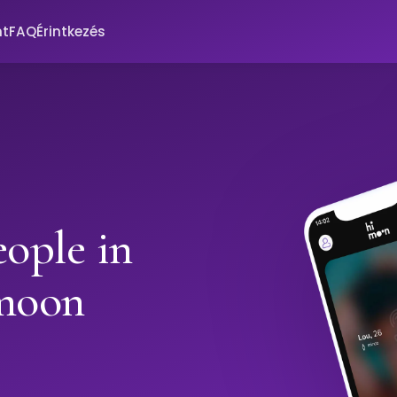
nt
FAQ
Érintkezés
ople in
imoon