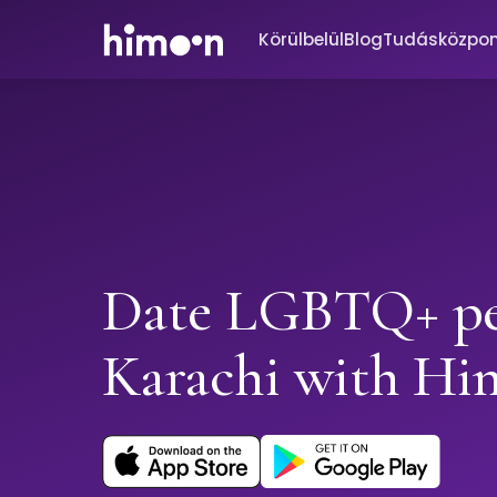
Körülbelül
Blog
Tudásközpo
Date LGBTQ+ pe
Karachi with H