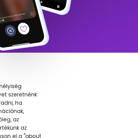
mélyiség
yet szeretnénk
adni, ha
nációnak,
őleg, az
értékünk az
sson el a "about