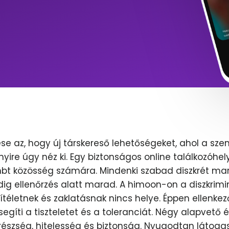
se az, hogy új társkereső lehetőségeket, ahol a sze
nyire úgy néz ki. Egy biztonságos online találkozóhel
lmbt közösség számára. Mindenki szabad diszkrét mar
dig ellenőrzés alatt marad. A himoon-on a diszkrimi
ítéletnek és zaklatásnak nincs helye. Éppen ellenkez
egíti a tiszteletet és a toleranciát. Négy alapvető 
erészség, hitelesség és biztonság. Nyugodtan látoga