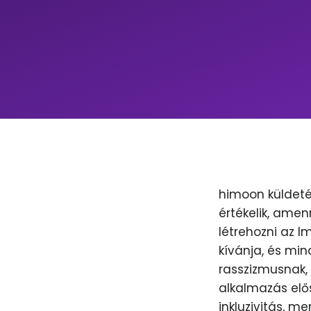
himoon küldeté
értékelik, amen
létrehozni az 
kívánja, és min
rasszizmusnak, 
alkalmazás elős
inkluzivitás, m