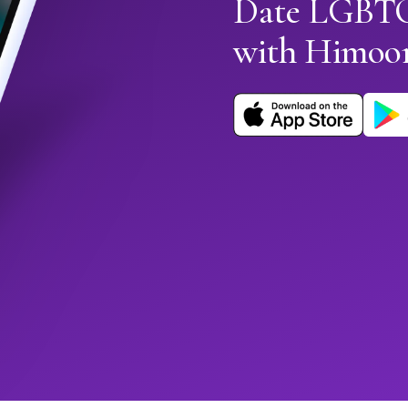
Date LGBTQ+
with Himoo