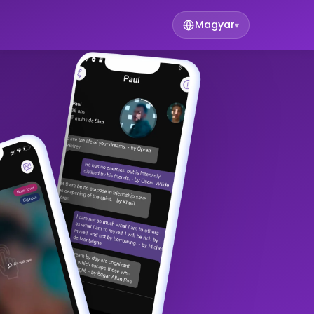
Magyar
▾