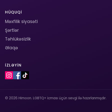
HÜQUQI
Məxfilik siyasəti
Şərtlər
Təhlükəsizlik
Əlaqə
İZLƏYIN
© 2026 Himoon. LGBTQ+ icması üçün sevgi ilə hazırlanmışdır.